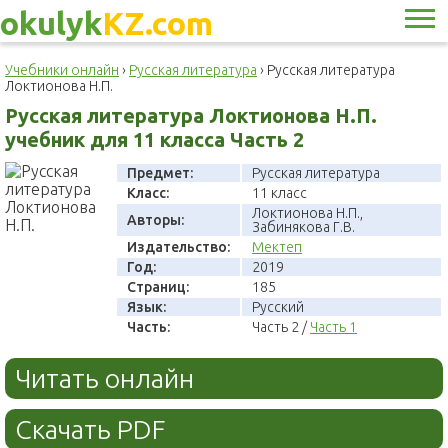
okulyk
KZ.com
Учебники онлайн
›
Русская литература
›
Русская литература
Локтионова Н.П.
Русская литература Локтионова Н.П.
учебник для 11 класса Часть 2
Предмет:
Русская литература
Класс:
11 класс
Локтионова Н.П.,
Авторы:
Забинякова Г.В.
Издательство:
Мектеп
Год:
2019
Страниц:
185
Язык:
Русский
Часть:
Часть 2 /
Часть 1
Читать онлайн
Скачать PDF