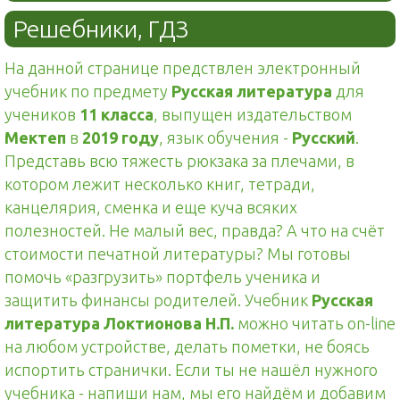
Решебники, ГДЗ
На данной странице предствлен электронный
учебник по предмету
Русская литература
для
учеников
11 класса
, выпущен издательством
Мектеп
в
2019 году
, язык обучения -
Русский
.
Представь всю тяжесть рюкзака за плечами, в
котором лежит несколько книг, тетради,
канцелярия, сменка и еще куча всяких
полезностей. Не малый вес, правда? А что на счёт
стоимости печатной литературы? Мы готовы
помочь «разгрузить» портфель ученика и
защитить финансы родителей. Учебник
Русская
литература Локтионова Н.П.
можно читать on-line
на любом устройстве, делать пометки, не боясь
испортить странички. Если ты не нашёл нужного
учебника - напиши нам, мы его найдём и добавим