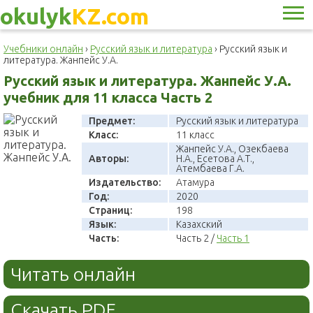
okulyk
KZ.com
Учебники онлайн
›
Русский язык и литература
›
Русский язык и
литература. Жанпейс У.А.
Русский язык и литература. Жанпейс У.А.
учебник для 11 класса Часть 2
Предмет:
Русский язык и литература
Класс:
11 класс
Жанпейс У.А., Озекбаева
Авторы:
Н.А., Есетова А.Т.,
Атембаева Г.А.
Издательство:
Атамура
Год:
2020
Страниц:
198
Язык:
Казахский
Часть:
Часть 2 /
Часть 1
Читать онлайн
Скачать PDF