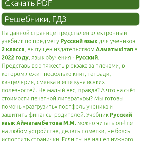
Скачать PDF
Решебники, ГДЗ
На данной странице предствлен электронный
учебник по предмету
Русский язык
для учеников
2 класса
, выпущен издательством
Алматыкітап
в
2022 году
, язык обучения -
Русский
.
Представь всю тяжесть рюкзака за плечами, в
котором лежит несколько книг, тетради,
канцелярия, сменка и еще куча всяких
полезностей. Не малый вес, правда? А что на счёт
стоимости печатной литературы? Мы готовы
помочь «разгрузить» портфель ученика и
защитить финансы родителей. Учебник
Русский
язык Аймагамбетова М.М.
можно читать on-line
на любом устройстве, делать пометки, не боясь
испортить странички. Если ты не нашёл нужного