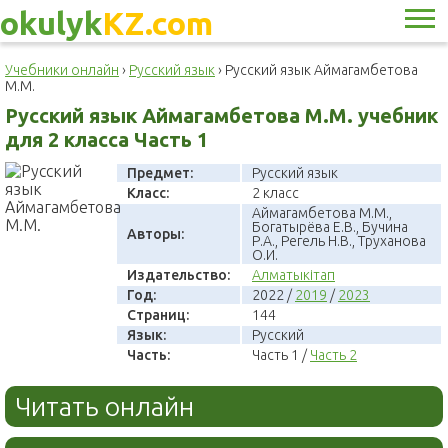
okulyk
KZ.com
Учебники онлайн
›
Русский язык
›
Русский язык Аймагамбетова
М.М.
Русский язык Аймагамбетова М.М. учебник
для 2 класса Часть 1
Предмет:
Русский язык
Класс:
2 класс
Аймагамбетова М.М.,
Богатырёва Е.В., Бучина
Авторы:
Р.А., Регель Н.В., Труханова
О.И.
Издательство:
Алматыкітап
Год:
2022 /
2019
/
2023
Страниц:
144
Язык:
Русский
Часть:
Часть 1 /
Часть 2
Читать онлайн