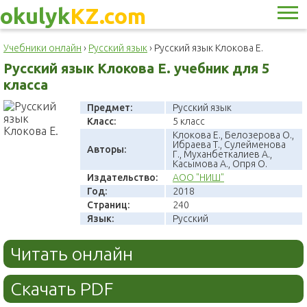
okulyk
KZ.com
Учебники онлайн
›
Русский язык
›
Русский язык Клокова Е.
Русский язык Клокова Е. учебник для 5
класса
Предмет:
Русский язык
Класс:
5 класс
Клокова Е., Белозерова О.,
Ибраева Т., Сулейменова
Авторы:
Г., Муханбеткалиев А.,
Касымова А., Опря О.
Издательство:
АОО "НИШ"
Год:
2018
Страниц:
240
Язык:
Русский
Читать онлайн
Скачать PDF