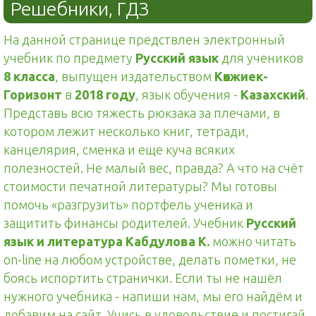
Решебники, ГДЗ
На данной странице предствлен электронный
учебник по предмету
Русский язык
для учеников
8 класса
, выпущен издательством
Көкжиек-
Горизонт
в
2018 году
, язык обучения -
Казахский
.
Представь всю тяжесть рюкзака за плечами, в
котором лежит несколько книг, тетради,
канцелярия, сменка и еще куча всяких
полезностей. Не малый вес, правда? А что на счёт
стоимости печатной литературы? Мы готовы
помочь «разгрузить» портфель ученика и
защитить финансы родителей. Учебник
Русский
язык и литература Кабдулова К.
можно читать
on-line на любом устройстве, делать пометки, не
боясь испортить странички. Если ты не нашёл
нужного учебника - напиши нам, мы его найдём и
добавим на сайт. Учись в удовольствие и постигай