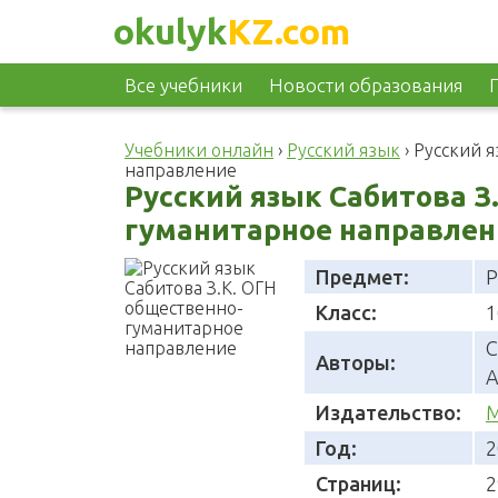
okulyk
KZ.com
Все учебники
Новости образования
Учебники онлайн
›
Русский язык
›
Русский я
направление
Русский язык Сабитова З
гуманитарное направлени
Предмет:
Р
Класс:
1
С
Авторы:
А
Издательство:
М
Год:
2
Страниц:
2