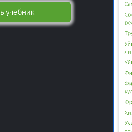
Са
ь учебник
Св
ре
Тр
Уй
ли
Уй
Фи
Фи
ку
Фр
Хи
Ху
тр