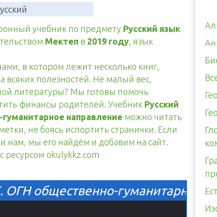
усский
Ал
тронный учебник по предмету
Русский язык
ательством
Мектеп
в
2019 году
, язык
Ан
Би
чами, в котором лежит несколько книг,
Вс
а всяких полезностей. Не малый вес,
тной литературы? Мы готовы помочь
Ге
итить финансы родителей. Учебник
Русский
Ге
о-гуманитарное направление
можно читать
ометки, не боясь испортить странички. Если
Гл
и нам, мы его найдём и добавим на сайт.
ко
 с ресурсом okulykkz.com
Гр
пр
К. ОГН общественно-гуманитарное н
Ес
Из