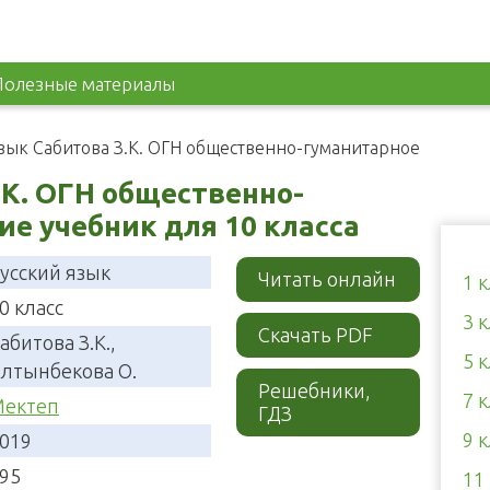
Полезные материалы
зык Сабитова З.К. ОГН общественно-гуманитарное
.К. ОГН общественно-
е учебник для 10 класса
усский язык
Читать онлайн
1 
0 класс
3 
Скачать PDF
абитова З.К.,
5 
лтынбекова О.
Решебники,
7 
ектеп
ГДЗ
9 
019
95
11