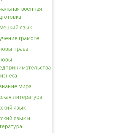
чальная военная
дготовка
мецкий язык
учение грамоте
новы права
новы
едпринимательства
бизнеса
знание мира
сская литература
сский язык
сский язык и
тература