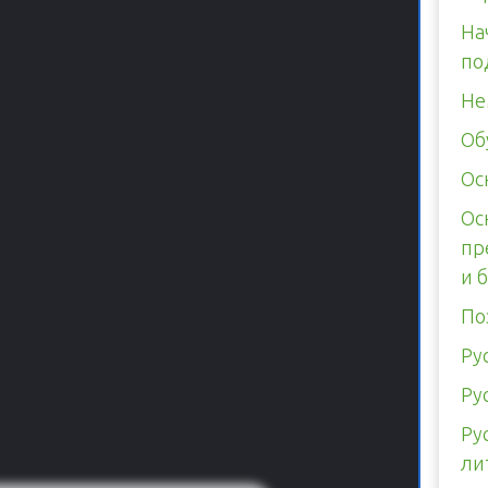
На
по
Не
Об
Ос
Ос
пр
и 
По
Ру
Ру
Ру
ли