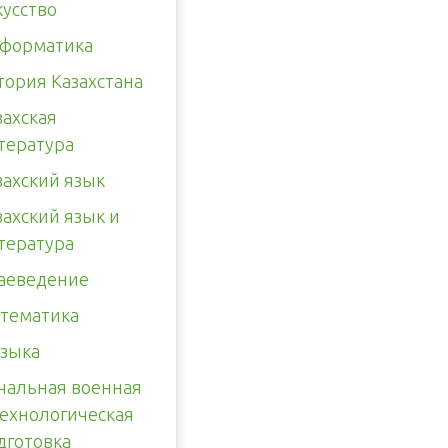
кусство
форматика
тория Казахстана
захская
тература
захский язык
захский язык и
тература
аеведение
тематика
зыка
чальная военная
технологическая
дготовка