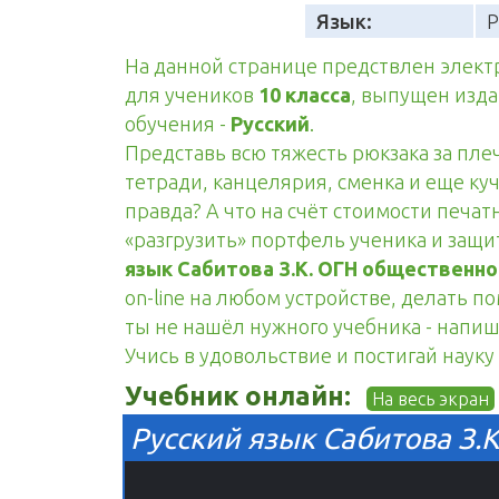
Язык:
Р
На данной странице предствлен элек
для учеников
10 класса
, выпущен изд
обучения -
Русский
.
Представь всю тяжесть рюкзака за пле
тетради, канцелярия, сменка и еще куч
правда? А что на счёт стоимости печа
«разгрузить» портфель ученика и защ
язык Сабитова З.К. ОГН общественн
on-line на любом устройстве, делать п
ты не нашёл нужного учебника - напиш
Учись в удовольствие и постигай науку
Учебник онлайн:
На весь экран
Русский язык Сабитова З.