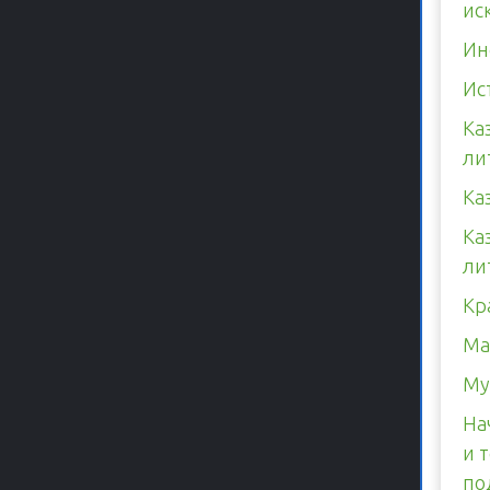
ис
Ин
Ис
Ка
ли
Ка
Ка
ли
Кр
Ма
Му
На
и 
по