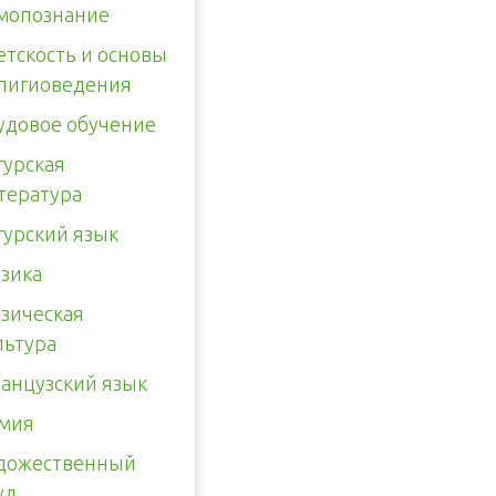
мопознание
етскость и основы
лигиоведения
удовое обучение
гурская
тература
гурский язык
зика
зическая
льтура
анцузский язык
мия
дожественный
уд