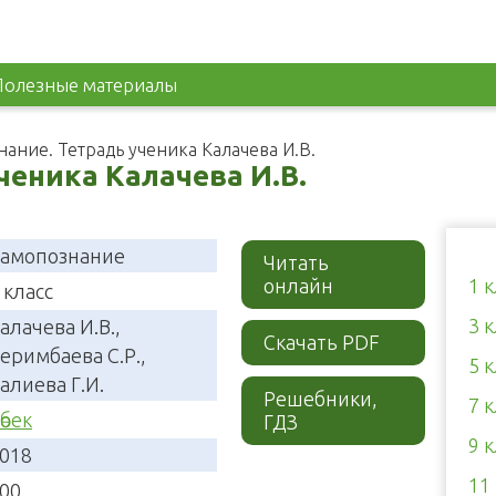
Полезные материалы
ание. Тетрадь ученика Калачева И.В.
ченика Калачева И.В.
амопознание
Читать
онлайн
1 
 класс
3 
алачева И.В.,
Скачать PDF
еримбаева С.Р.,
5 
алиева Г.И.
Решебники,
7 
өбек
ГДЗ
9 
018
11
00