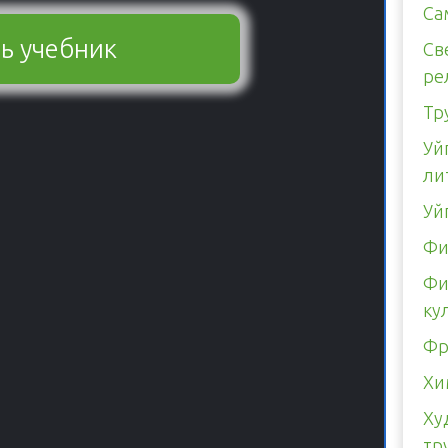
Са
ь учебник
Св
ре
Тр
Уй
ли
Уй
Фи
Фи
ку
Фр
Хи
Ху
тр