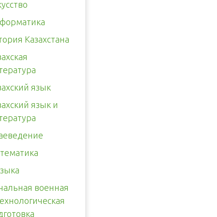
кусство
форматика
тория Казахстана
захская
тература
захский язык
захский язык и
тература
аеведение
тематика
зыка
чальная военная
технологическая
дготовка