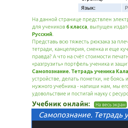
Язык:
Р
На данной странице предствлен элек
для учеников
6 класса
, выпущен изда
Русский
.
Представь всю тяжесть рюкзака за пле
тетради, канцелярия, сменка и еще куч
правда? А что на счёт стоимости печа
«разгрузить» портфель ученика и защ
Самопознание. Тетрадь ученика Кала
устройстве, делать пометки, не боясь 
нужного учебника - напиши нам, мы его
удовольствие и постигай науку с ресур
Учебник онлайн:
На весь экран
Самопознание. Тетрадь у