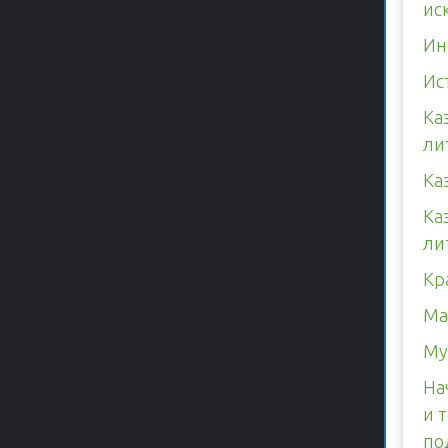
ис
Ин
Ис
Ка
ли
Ка
Ка
ли
Кр
Ма
Му
На
и 
по