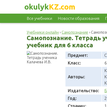
okulyk
KZ.com
Все учебники
Новости образования
Учебники онлайн
›
Самопознание
›
Самопозн
Самопознание. Тетрадь у
учебник для 6 класса
Предмет:
С
Класс:
6
К
Авторы:
К
К
Издательство:
Б
Год:
2
Страниц:
1