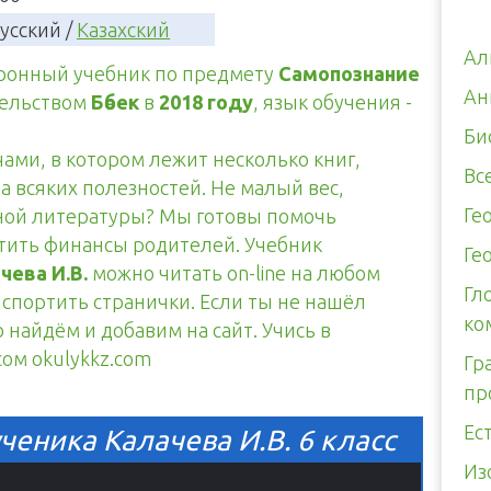
усский /
Казахский
Ал
тронный учебник по предмету
Самопознание
Ан
тельством
Бөбек
в
2018 году
, язык обучения -
Би
чами, в котором лежит несколько книг,
Вс
а всяких полезностей. Не малый вес,
Ге
тной литературы? Мы готовы помочь
итить финансы родителей. Учебник
Ге
чева И.В.
можно читать on-line на любом
Гл
испортить странички. Если ты не нашёл
ко
 найдём и добавим на сайт. Учись в
сом okulykkz.com
Гр
пр
Ес
ченика Калачева И.В. 6 класс
Из