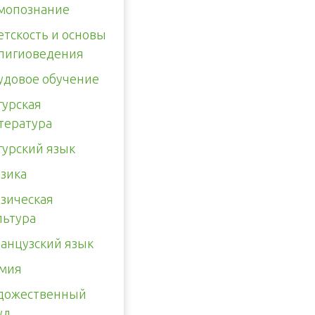
мопознание
етскость и основы
лигиоведения
удовое обучение
гурская
тература
гурский язык
зика
зическая
льтура
анцузский язык
мия
дожественный
уд