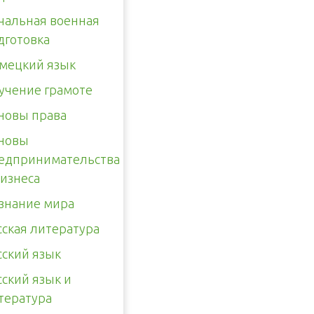
чальная военная
дготовка
мецкий язык
учение грамоте
новы права
новы
едпринимательства
бизнеса
знание мира
сская литература
сский язык
сский язык и
тература