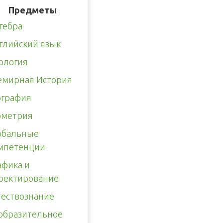
Предметы
гебра
глийский язык
ология
емирная История
ография
ометрия
обальные
мпетенции
афика и
оектирование
тествознание
образительное