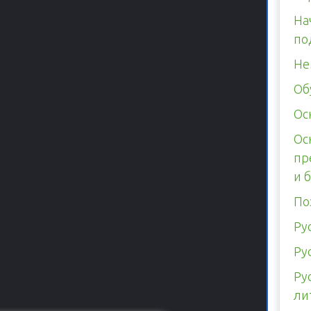
На
по
Не
Об
Ос
Ос
пр
и 
По
Ру
Ру
Ру
ли