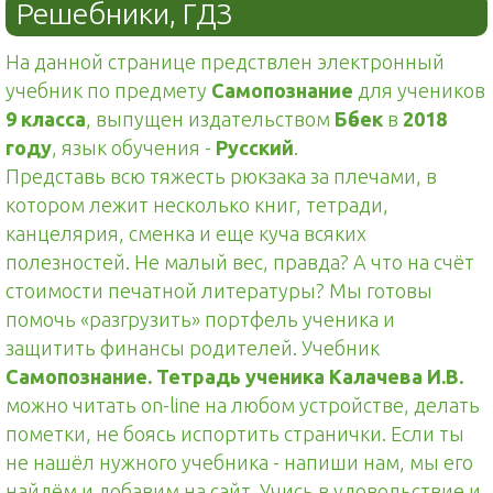
Решебники, ГДЗ
На данной странице предствлен электронный
учебник по предмету
Самопознание
для учеников
9 класса
, выпущен издательством
Бөбек
в
2018
году
, язык обучения -
Русский
.
Представь всю тяжесть рюкзака за плечами, в
котором лежит несколько книг, тетради,
канцелярия, сменка и еще куча всяких
полезностей. Не малый вес, правда? А что на счёт
стоимости печатной литературы? Мы готовы
помочь «разгрузить» портфель ученика и
защитить финансы родителей. Учебник
Самопознание. Тетрадь ученика Калачева И.В.
можно читать on-line на любом устройстве, делать
пометки, не боясь испортить странички. Если ты
не нашёл нужного учебника - напиши нам, мы его
найдём и добавим на сайт. Учись в удовольствие и