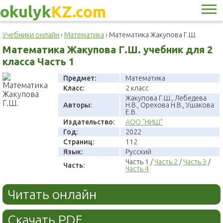
okulyk
KZ.com
Учебники онлайн
›
Математика
›
Математика Жакупова Г.Ш.
Математика Жакупова Г.Ш. учебник для 2
класса Часть 1
Предмет:
Математика
Класс:
2 класс
Жакупова Г.Ш., Лебедева
Авторы:
Н.В., Орехова Н.В., Ушакова
Е.В.
Издательство:
АОО "НИШ"
Год:
2022
Страниц:
112
Язык:
Русский
Часть 1 /
Часть 2
/
Часть 3
/
Часть:
Часть 4
Читать онлайн
Скачать PDF