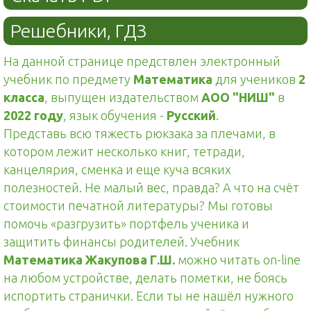
Решебники, ГДЗ
На данной странице предствлен электронный
учебник по предмету
Математика
для учеников
2
класса
, выпущен издательством
АОО "НИШ"
в
2022 году
, язык обучения -
Русский
.
Представь всю тяжесть рюкзака за плечами, в
котором лежит несколько книг, тетради,
канцелярия, сменка и еще куча всяких
полезностей. Не малый вес, правда? А что на счёт
стоимости печатной литературы? Мы готовы
помочь «разгрузить» портфель ученика и
защитить финансы родителей. Учебник
Математика Жакупова Г.Ш.
можно читать on-line
на любом устройстве, делать пометки, не боясь
испортить странички. Если ты не нашёл нужного