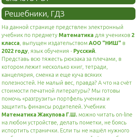
Решебники, ГДЗ
На данной странице предствлен электронный
учебник по предмету
Математика
для учеников
2
класса
, выпущен издательством
АОО "НИШ"
в
2022 году
, язык обучения -
Русский
.
Представь всю тяжесть рюкзака за плечами, в
котором лежит несколько книг, тетради,
канцелярия, сменка и еще куча всяких
полезностей. Не малый вес, правда? А что на счёт
стоимости печатной литературы? Мы готовы
помочь «разгрузить» портфель ученика и
защитить финансы родителей. Учебник
Математика Жакупова Г.Ш.
можно читать on-line
на любом устройстве, делать пометки, не боясь
испортить странички. Если ты не нашёл нужного