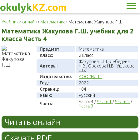
okulyk
KZ.com
Учебники онлайн
›
Математика
›
Математика Жакупова Г.Ш.
Математика Жакупова Г.Ш. учебник для 2
класса Часть 4
Предмет:
Математика
Класс:
2 класс
Жакупова Г.Ш., Лебедева
Авторы:
Н.В., Орехова Н.В., Ушакова
Е.В.
Издательство:
АОО "НИШ"
Год:
2022
Страниц:
104
Язык:
Русский
Часть 4 /
Часть 1
/
Часть 2
/
Часть:
Часть 3
Читать онлайн
Скачать PDF